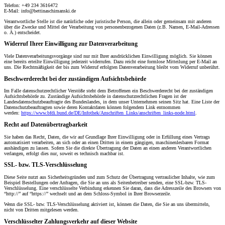
Telefon: +49 234 3616472
E-Mail: info@bettinaschimanski.de
Verantwortliche Stelle ist die natürliche oder juristische Person, die allein oder gemeinsam mit anderen
über die Zwecke und Mittel der Verarbeitung von personenbezogenen Daten (z.B. Namen, E-Mail-Adressen
o. Ä.) entscheidet.
Widerruf Ihrer Einwilligung zur Datenverarbeitung
Viele Datenverarbeitungsvorgänge sind nur mit Ihrer ausdrücklichen Einwilligung möglich. Sie können
eine bereits erteilte Einwilligung jederzeit widerrufen. Dazu reicht eine formlose Mitteilung per E-Mail an
uns. Die Rechtmäßigkeit der bis zum Widerruf erfolgten Datenverarbeitung bleibt vom Widerruf unberührt.
Beschwerderecht bei der zuständigen Aufsichtsbehörde
Im Falle datenschutzrechtlicher Verstöße steht dem Betroffenen ein Beschwerderecht bei der zuständigen
Aufsichtsbehörde zu. Zuständige Aufsichtsbehörde in datenschutzrechtlichen Fragen ist der
Landesdatenschutzbeauftragte des Bundeslandes, in dem unser Unternehmen seinen Sitz hat. Eine Liste der
Datenschutzbeauftragten sowie deren Kontaktdaten können folgendem Link entnommen
werden:
https://www.bfdi.bund.de/DE/Infothek/Anschriften_Links/anschriften_links-node.html
.
Recht auf Datenübertragbarkeit
Sie haben das Recht, Daten, die wir auf Grundlage Ihrer Einwilligung oder in Erfüllung eines Vertrags
automatisiert verarbeiten, an sich oder an einen Dritten in einem gängigen, maschinenlesbaren Format
aushändigen zu lassen. Sofern Sie die direkte Übertragung der Daten an einen anderen Verantwortlichen
verlangen, erfolgt dies nur, soweit es technisch machbar ist.
SSL- bzw. TLS-Verschlüsselung
Diese Seite nutzt aus Sicherheitsgründen und zum Schutz der Übertragung vertraulicher Inhalte, wie zum
Beispiel Bestellungen oder Anfragen, die Sie an uns als Seitenbetreiber senden, eine SSL-bzw. TLS-
Verschlüsselung. Eine verschlüsselte Verbindung erkennen Sie daran, dass die Adresszeile des Browsers von
“http://” auf “https://” wechselt und an dem Schloss-Symbol in Ihrer Browserzeile.
Wenn die SSL- bzw. TLS-Verschlüsselung aktiviert ist, können die Daten, die Sie an uns übermitteln,
nicht von Dritten mitgelesen werden.
Verschlüsselter Zahlungsverkehr auf dieser Website