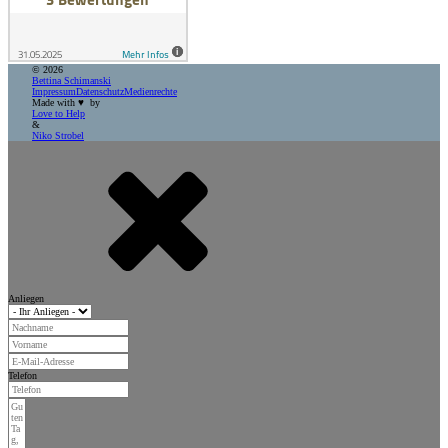
©
2026
Bettina Schimanski
Impressum
Datenschutz
Medienrechte
Made with ♥ by
Love to Help
&
Niko Strobel
Anliegen
Telefon