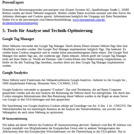
ProvenExpert
Elemente des Bewertungsportales provenexpert.com (Expert Systems AG, Quedlinburger Straße 1, 10589
Berlin) werden auf dieser Webseite eingesetzt. Hierbei werden Daten zwischen unserem und dem Server des
Anbieters übertragen und Cookies gesetzt. Informationen bezüglich des Umgangs mit Ihren Nutzerdaten
finden Sie in der provenexpert.com-Datenschutzerklärung:
www.provenexpert.com/de-
de/datenschutzbestimmungen/
5. Tools für Analyse und Technik-Optimierung
Google Tag Manager
Diese Webseite verwendet den Google Tag Manager. Durch diesen Dienst können Website-Tags über eine
Oberfläche verwaltet werden. Der Google Tool Manager implementiert lediglich Tags. Das bedeutet: Es
werden keine Cookies eingesetzt und es werden keine personenbezogenen Daten erfasst. Der Google Tool
Manager löst andere Tags aus, die wiederum ggf. Daten erfassen. Jedoch greift der Google Tag Manager
nicht auf diese Daten zu. Wurde auf Domain- oder Cookie-Ebene eine Deaktivierung vorgenommen, so
bleibt sie für alle Tracking-Tags bestehen, insofern diese mit dem Google Tag Manager implementiert
werden.
Google Analytics
Diese Website nutzt Funktionen des Webanalysedienstes Google Analytics. Anbieter ist die Google Inc.,
1600 Amphitheatre Parkway, Mountain View, CA 94043, USA.
Google Analytics verwendet so genannte “Cookies”. Das sind Textdateien, die auf Ihrem Computer
gespeichert werden und die eine Analyse der Benutzung der Website durch Sie ermöglichen. Die durch den
Cookie erzeugten Informationen über Ihre Benutzung dieser Website werden in der Regel an einen Server
von Google in den USA übertragen und dort gespeichert.
Die Speicherung von Google-Analytics-Cookies erfolgt auf Grundlage von Art. 6 Abs. 1 lit. f DSGVO. Der
Websitebetreiber hat ein berechtigtes Interesse an der Analyse des Nutzerverhaltens, um sowohl sein
Webangebot als auch seine Werbung zu optimieren.
IP Anonymisierung
Wir haben auf dieser Website die Funktion IP-Anonymisierung aktiviert. Dadurch wird Ihre IP-Adresse von
Google innerhalb von Mitgliedstaaten der Europäischen Union oder in anderen Vertragsstaaten des
Abkommens über den Europäischen Wirtschaftsraum vor der Übermittlung in die USA gekürzt. Nur in