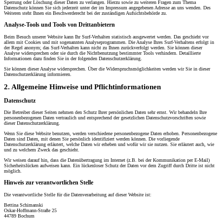
Sperrung oder Löschung dieser Daten zu verlangen. Hierzu sowie zu weiteren Fragen zum Thema
Datenschutz können Sie sich jederzeit unter der im Impressum angegebenen Adresse an uns wenden. Des
Weiteren steht Ihnen ein Beschwerderecht bei der zuständigen Aufsichtsbehörde zu.
Analyse-Tools und Tools von Drittanbietern
Beim Besuch unserer Website kann Ihr Surf-Verhalten statistisch ausgewertet werden. Das geschieht vor
allem mit Cookies und mit sogenannten Analyseprogrammen. Die Analyse Ihres Surf-Verhaltens erfolgt in
der Regel anonym; das Surf-Verhalten kann nicht zu Ihnen zurückverfolgt werden. Sie können dieser
Analyse widersprechen oder sie durch die Nichtbenutzung bestimmter Tools verhindern. Detaillierte
Informationen dazu finden Sie in der folgenden Datenschutzerklärung.
Sie können dieser Analyse widersprechen. Über die Widerspruchsmöglichkeiten werden wir Sie in dieser
Datenschutzerklärung informieren.
2. Allgemeine Hinweise und Pflichtinformationen
Datenschutz
Die Betreiber dieser Seiten nehmen den Schutz Ihrer persönlichen Daten sehr ernst. Wir behandeln Ihre
personenbezogenen Daten vertraulich und entsprechend der gesetzlichen Datenschutzvorschriften sowie
dieser Datenschutzerklärung.
Wenn Sie diese Website benutzen, werden verschiedene personenbezogene Daten erhoben. Personenbezogene
Daten sind Daten, mit denen Sie persönlich identifiziert werden können. Die vorliegende
Datenschutzerklärung erläutert, welche Daten wir erheben und wofür wir sie nutzen. Sie erläutert auch, wie
und zu welchem Zweck das geschieht.
Wir weisen darauf hin, dass die Datenübertragung im Internet (z.B. bei der Kommunikation per E-Mail)
Sicherheitslücken aufweisen kann. Ein lückenloser Schutz der Daten vor dem Zugriff durch Dritte ist nicht
möglich.
Hinweis zur verantwortlichen Stelle
Die verantwortliche Stelle für die Datenverarbeitung auf dieser Website ist:
Bettina Schimanski
Oskar-Hoffmann-Straße 25
44789 Bochum