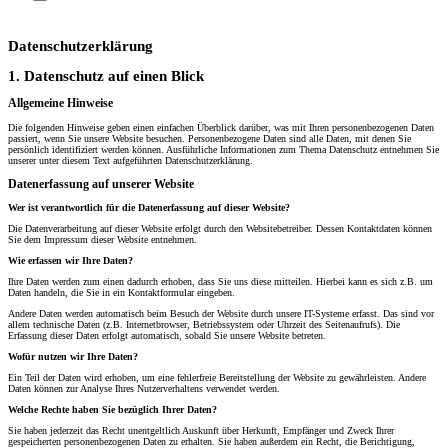
Datenschutzerklärung
1. Datenschutz auf einen Blick
Allgemeine Hinweise
Die folgenden Hinweise geben einen einfachen Überblick darüber, was mit Ihren personenbezogenen Daten
passiert, wenn Sie unsere Website besuchen. Personenbezogene Daten sind alle Daten, mit denen Sie
persönlich identifiziert werden können. Ausführliche Informationen zum Thema Datenschutz entnehmen Sie
unserer unter diesem Text aufgeführten Datenschutzerklärung.
Datenerfassung auf unserer Website
Wer ist verantwortlich für die Datenerfassung auf dieser Website?
Die Datenverarbeitung auf dieser Website erfolgt durch den Websitebetreiber. Dessen Kontaktdaten können
Sie dem Impressum dieser Website entnehmen.
Wie erfassen wir Ihre Daten?
Ihre Daten werden zum einen dadurch erhoben, dass Sie uns diese mitteilen. Hierbei kann es sich z.B. um
Daten handeln, die Sie in ein Kontaktformular eingeben.
Andere Daten werden automatisch beim Besuch der Website durch unsere IT-Systeme erfasst. Das sind vor
allem technische Daten (z.B. Internetbrowser, Betriebssystem oder Uhrzeit des Seitenaufrufs). Die
Erfassung dieser Daten erfolgt automatisch, sobald Sie unsere Website betreten.
Wofür nutzen wir Ihre Daten?
Ein Teil der Daten wird erhoben, um eine fehlerfreie Bereitstellung der Website zu gewährleisten. Andere
Daten können zur Analyse Ihres Nutzerverhaltens verwendet werden.
Welche Rechte haben Sie bezüglich Ihrer Daten?
Sie haben jederzeit das Recht unentgeltlich Auskunft über Herkunft, Empfänger und Zweck Ihrer
gespeicherten personenbezogenen Daten zu erhalten. Sie haben außerdem ein Recht, die Berichtigung,