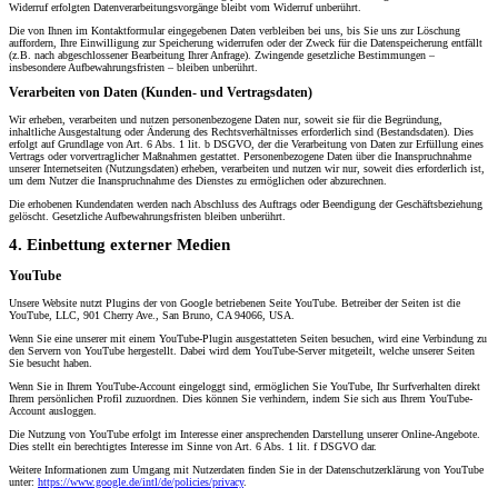
Widerruf erfolgten Datenverarbeitungsvorgänge bleibt vom Widerruf unberührt.
Die von Ihnen im Kontaktformular eingegebenen Daten verbleiben bei uns, bis Sie uns zur Löschung
auffordern, Ihre Einwilligung zur Speicherung widerrufen oder der Zweck für die Datenspeicherung entfällt
(z.B. nach abgeschlossener Bearbeitung Ihrer Anfrage). Zwingende gesetzliche Bestimmungen –
insbesondere Aufbewahrungsfristen – bleiben unberührt.
Verarbeiten von Daten (Kunden- und Vertragsdaten)
Wir erheben, verarbeiten und nutzen personenbezogene Daten nur, soweit sie für die Begründung,
inhaltliche Ausgestaltung oder Änderung des Rechtsverhältnisses erforderlich sind (Bestandsdaten). Dies
erfolgt auf Grundlage von Art. 6 Abs. 1 lit. b DSGVO, der die Verarbeitung von Daten zur Erfüllung eines
Vertrags oder vorvertraglicher Maßnahmen gestattet. Personenbezogene Daten über die Inanspruchnahme
unserer Internetseiten (Nutzungsdaten) erheben, verarbeiten und nutzen wir nur, soweit dies erforderlich ist,
um dem Nutzer die Inanspruchnahme des Dienstes zu ermöglichen oder abzurechnen.
Die erhobenen Kundendaten werden nach Abschluss des Auftrags oder Beendigung der Geschäftsbeziehung
gelöscht. Gesetzliche Aufbewahrungsfristen bleiben unberührt.
4. Einbettung externer Medien
YouTube
Unsere Website nutzt Plugins der von Google betriebenen Seite YouTube. Betreiber der Seiten ist die
YouTube, LLC, 901 Cherry Ave., San Bruno, CA 94066, USA.
Wenn Sie eine unserer mit einem YouTube-Plugin ausgestatteten Seiten besuchen, wird eine Verbindung zu
den Servern von YouTube hergestellt. Dabei wird dem YouTube-Server mitgeteilt, welche unserer Seiten
Sie besucht haben.
Wenn Sie in Ihrem YouTube-Account eingeloggt sind, ermöglichen Sie YouTube, Ihr Surfverhalten direkt
Ihrem persönlichen Profil zuzuordnen. Dies können Sie verhindern, indem Sie sich aus Ihrem YouTube-
Account ausloggen.
Die Nutzung von YouTube erfolgt im Interesse einer ansprechenden Darstellung unserer Online-Angebote.
Dies stellt ein berechtigtes Interesse im Sinne von Art. 6 Abs. 1 lit. f DSGVO dar.
Weitere Informationen zum Umgang mit Nutzerdaten finden Sie in der Datenschutzerklärung von YouTube
unter:
https://www.google.de/intl/de/policies/privacy
.