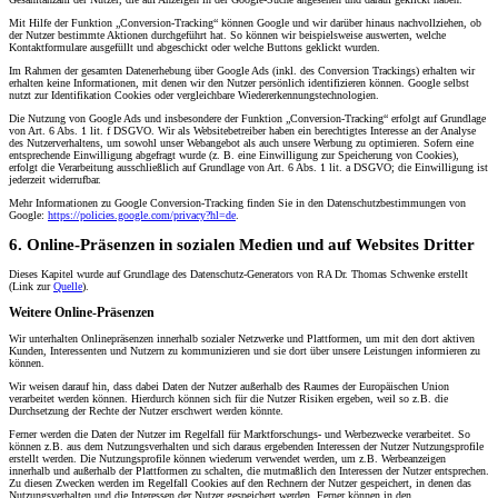
Mit Hilfe der Funktion „Conversion-Tracking“ können Google und wir darüber hinaus nachvollziehen, ob
der Nutzer bestimmte Aktionen durchgeführt hat. So können wir beispielsweise auswerten, welche
Kontaktformulare ausgefüllt und abgeschickt oder welche Buttons geklickt wurden.
Im Rahmen der gesamten Datenerhebung über Google Ads (inkl. des Conversion Trackings) erhalten wir
erhalten keine Informationen, mit denen wir den Nutzer persönlich identifizieren können. Google selbst
nutzt zur Identifikation Cookies oder vergleichbare Wiedererkennungstechnologien.
Die Nutzung von Google Ads und insbesondere der Funktion „Conversion-Tracking“ erfolgt auf Grundlage
von Art. 6 Abs. 1 lit. f DSGVO. Wir als Websitebetreiber haben ein berechtigtes Interesse an der Analyse
des Nutzerverhaltens, um sowohl unser Webangebot als auch unsere Werbung zu optimieren. Sofern eine
entsprechende Einwilligung abgefragt wurde (z. B. eine Einwilligung zur Speicherung von Cookies),
erfolgt die Verarbeitung ausschließlich auf Grundlage von Art. 6 Abs. 1 lit. a DSGVO; die Einwilligung ist
jederzeit widerrufbar.
Mehr Informationen zu Google Conversion-Tracking finden Sie in den Datenschutzbestimmungen von
Google:
https://policies.google.com/privacy?hl=de
.
6. Online-Präsenzen in sozialen Medien und auf Websites Dritter
Dieses Kapitel wurde auf Grundlage des Datenschutz-Generators von RA Dr. Thomas Schwenke erstellt
(Link zur
Quelle
).
Weitere Online-Präsenzen
Wir unterhalten Onlinepräsenzen innerhalb sozialer Netzwerke und Plattformen, um mit den dort aktiven
Kunden, Interessenten und Nutzern zu kommunizieren und sie dort über unsere Leistungen informieren zu
können.
Wir weisen darauf hin, dass dabei Daten der Nutzer außerhalb des Raumes der Europäischen Union
verarbeitet werden können. Hierdurch können sich für die Nutzer Risiken ergeben, weil so z.B. die
Durchsetzung der Rechte der Nutzer erschwert werden könnte.
Ferner werden die Daten der Nutzer im Regelfall für Marktforschungs- und Werbezwecke verarbeitet. So
können z.B. aus dem Nutzungsverhalten und sich daraus ergebenden Interessen der Nutzer Nutzungsprofile
erstellt werden. Die Nutzungsprofile können wiederum verwendet werden, um z.B. Werbeanzeigen
innerhalb und außerhalb der Plattformen zu schalten, die mutmaßlich den Interessen der Nutzer entsprechen.
Zu diesen Zwecken werden im Regelfall Cookies auf den Rechnern der Nutzer gespeichert, in denen das
Nutzungsverhalten und die Interessen der Nutzer gespeichert werden. Ferner können in den