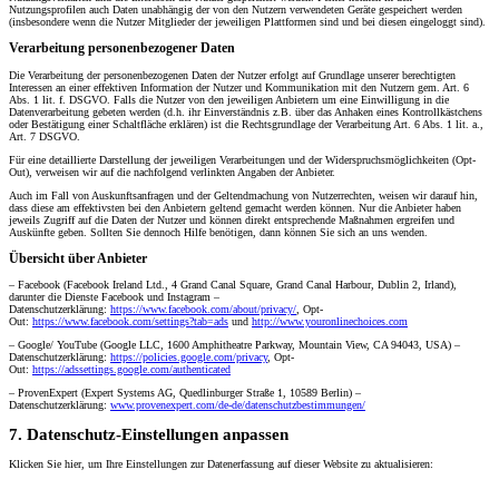
Nutzungsprofilen auch Daten unabhängig der von den Nutzern verwendeten Geräte gespeichert werden
(insbesondere wenn die Nutzer Mitglieder der jeweiligen Plattformen sind und bei diesen eingeloggt sind).
Verarbeitung personenbezogener Daten
Die Verarbeitung der personenbezogenen Daten der Nutzer erfolgt auf Grundlage unserer berechtigten
Interessen an einer effektiven Information der Nutzer und Kommunikation mit den Nutzern gem. Art. 6
Abs. 1 lit. f. DSGVO. Falls die Nutzer von den jeweiligen Anbietern um eine Einwilligung in die
Datenverarbeitung gebeten werden (d.h. ihr Einverständnis z.B. über das Anhaken eines Kontrollkästchens
oder Bestätigung einer Schaltfläche erklären) ist die Rechtsgrundlage der Verarbeitung Art. 6 Abs. 1 lit. a.,
Art. 7 DSGVO.
Für eine detaillierte Darstellung der jeweiligen Verarbeitungen und der Widerspruchsmöglichkeiten (Opt-
Out), verweisen wir auf die nachfolgend verlinkten Angaben der Anbieter.
Auch im Fall von Auskunftsanfragen und der Geltendmachung von Nutzerrechten, weisen wir darauf hin,
dass diese am effektivsten bei den Anbietern geltend gemacht werden können. Nur die Anbieter haben
jeweils Zugriff auf die Daten der Nutzer und können direkt entsprechende Maßnahmen ergreifen und
Auskünfte geben. Sollten Sie dennoch Hilfe benötigen, dann können Sie sich an uns wenden.
Übersicht über Anbieter
– Facebook (Facebook Ireland Ltd., 4 Grand Canal Square, Grand Canal Harbour, Dublin 2, Irland),
darunter die Dienste Facebook und Instagram –
Datenschutzerklärung:
https://www.facebook.com/about/privacy/
, Opt-
Out:
https://www.facebook.com/settings?tab=ads
und
http://www.youronlinechoices.com
– Google/ YouTube (Google LLC, 1600 Amphitheatre Parkway, Mountain View, CA 94043, USA) –
Datenschutzerklärung:
https://policies.google.com/privacy
, Opt-
Out:
https://adssettings.google.com/authenticated
– ProvenExpert (Expert Systems AG, Quedlinburger Straße 1, 10589 Berlin) –
Datenschutzerklärung:
www.provenexpert.com/de-de/datenschutzbestimmungen/
7. Datenschutz-Einstellungen anpassen
Klicken Sie hier, um Ihre Einstellungen zur Datenerfassung auf dieser Website zu aktualisieren: