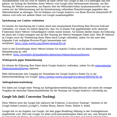
Ausnahmefällen wird die volle IP-Adresse an einen Server von Google in den USA übertragen und dort
gekürzt. Im Auftrag des Betreibers dieser Website wird Google diese Informationen benutzen, um Ihre
Nutzung der Website auszuwerten, um Reports über die Websiteaktivitäten zusammenzustellen und um
weitere mit der Websitenutzung und der Internetnutzung verbundene Dienstleistungen gegenüber dem
Websitebetreiber zu erbringen. Die im Rahmen von Google Analytics von Ihrem Browser übermittelte IP-
Adresse wird nicht mit anderen Daten von Google zusammengeführt.
Speicherung von Cookies verhindern
Sie können die Speicherung der Cookies durch eine entsprechende Einstellung Ihrer Browser-Software
verhindern; wir weisen Sie jedoch darauf hin, dass Sie in diesem Fall gegebenenfalls nicht sämtliche
Funktionen dieser Website vollumfänglich werden nutzen können. Sie können darüber hinaus die Erfassung
der durch den Cookie erzeugten und auf Ihre Nutzung der Website bezogenen Daten (inkl. Ihrer IP-Adresse)
an Google sowie die Verarbeitung dieser Daten durch Google verhindern, indem Sie das unter dem
folgenden Link verfügbare Browser-Plugin herunterladen und
installieren:
https://tools.google.com/dlpage/gaoptout?hl=de
.
Auch in den Einstellungen dieser Website können Sie manche Cookies und die damit einhergehende
Datenerfassung an- oder
abwählen:
https://lovetohelp.de/kundeninfos/datenschutz/#datenschutzeinstellungen
.
Widerspruch gegen Datenerfassung
Sie können die Erfassung Ihrer Daten durch Google Analytics verhindern, indem Sie die
untenstehenden
Datenschutzeinstellungen
anpassen.
Mehr Informationen zum Umgang mit Nutzerdaten bei Google Analytics finden Sie in der
Datenschutzerklärung von Google:
https://support.google.com/analytics/answer/6004245?hl=de
.
Auftragsdatenverarbeitung
Wir haben mit Google einen Vertrag zur Auftragsdatenverarbeitung abgeschlossen und setzen die strengen
Vorgaben der deutschen Datenschutzbehörden bei der Nutzung von Google Analytics vollständig um.
Google Ads (inkl. Conversion Tracking)
Diese Website nutzt das Google Ads inklusive der Funktion „Conversion Tracking“. Anbieter ist die
Google Ireland Limited („Google“), Gordon House, Barrow Street, Dublin 4, Irland.
Google Ads ist ein Angebot von Google, bei dem gegen Bezahlung Werbung in den Suchergebnissen
eingeblendet wird. Hier teilt Google vor allem nicht-personenbezogene Daten mit uns, zum Beispiel die
Gesamtanzahl der Nutzer, die auf Anzeigen in der Google-Suche angesehen und darauf geklickt haben.