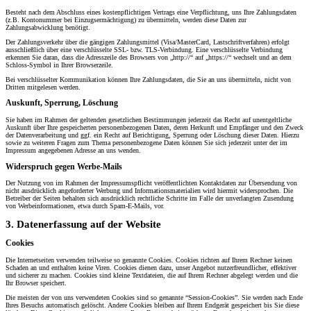
Besteht nach dem Abschluss eines kostenpflichtigen Vertrags eine Verpflichtung, uns Ihre Zahlungsdaten
(z.B. Kontonummer bei Einzugsermächtigung) zu übermitteln, werden diese Daten zur
Zahlungsabwicklung benötigt.
Der Zahlungsverkehr über die gängigen Zahlungsmittel (Visa/MasterCard, Lastschriftverfahren) erfolgt
ausschließlich über eine verschlüsselte SSL- bzw. TLS-Verbindung. Eine verschlüsselte Verbindung
erkennen Sie daran, dass die Adresszeile des Browsers von „http://“ auf „https://“ wechselt und an dem
Schloss-Symbol in Ihrer Browserzeile.
Bei verschlüsselter Kommunikation können Ihre Zahlungsdaten, die Sie an uns übermitteln, nicht von
Dritten mitgelesen werden.
Auskunft, Sperrung, Löschung
Sie haben im Rahmen der geltenden gesetzlichen Bestimmungen jederzeit das Recht auf unentgeltliche
Auskunft über Ihre gespeicherten personenbezogenen Daten, deren Herkunft und Empfänger und den Zweck
der Datenverarbeitung und ggf. ein Recht auf Berichtigung, Sperrung oder Löschung dieser Daten. Hierzu
sowie zu weiteren Fragen zum Thema personenbezogene Daten können Sie sich jederzeit unter der im
Impressum angegebenen Adresse an uns wenden.
Widerspruch gegen Werbe-Mails
Der Nutzung von im Rahmen der Impressumspflicht veröffentlichten Kontaktdaten zur Übersendung von
nicht ausdrücklich angeforderter Werbung und Informationsmaterialien wird hiermit widersprochen. Die
Betreiber der Seiten behalten sich ausdrücklich rechtliche Schritte im Falle der unverlangten Zusendung
von Werbeinformationen, etwa durch Spam-E-Mails, vor.
3. Datenerfassung auf der Website
Cookies
Die Internetseiten verwenden teilweise so genannte Cookies. Cookies richten auf Ihrem Rechner keinen
Schaden an und enthalten keine Viren. Cookies dienen dazu, unser Angebot nutzerfreundlicher, effektiver
und sicherer zu machen. Cookies sind kleine Textdateien, die auf Ihrem Rechner abgelegt werden und die
Ihr Browser speichert.
Die meisten der von uns verwendeten Cookies sind so genannte “Session-Cookies”. Sie werden nach Ende
Ihres Besuchs automatisch gelöscht. Andere Cookies bleiben auf Ihrem Endgerät gespeichert bis Sie diese