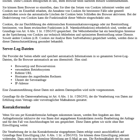
löschen. Diese Cookies ermöglichen es uns, Ihren Browser beim nächsten Besuch wiederzuerkennen.
Sie können Ihren Browser so einstellen, dass Sie über das Setzen von Cookies informiert werden und
Cookies nur im Einzelfall erlauben, die Annahme von Cookies für bestimmte Fälle oder generell
ausschließen sowie das automatische Löschen der Cookies beim Schließen des Browser aktivieren. Bei der
Deaktivierung von Cookies kann die Funktionalität dieser Website eingeschränkt sein.
Cookies, die zur Durchführung des elektronischen Kommunikationsvorgangs oder zur Bereitstellung
bestimmter, von Ihnen erwünschter Funktionen (z.B. Warenkorbfunktion) erforderlich sind, werden auf
Grundlage von Art. 6 Abs. 1 lit. f DSGVO gespeichert. Der Websitebetreiber hat ein berechtigtes Interesse
an der Speicherung von Cookies zur technisch fehlerfreien und optimierten Bereitstellung seiner Dienste.
Soweit andere Cookies (z.B. Cookies zur Analyse Ihres Surfverhaltens) gespeichert werden, werden diese in
dieser Datenschutzerklärung gesondert behandelt.
Server-Log-Dateien
Der Provider der Seiten erhebt und speichert automatisch Informationen in so genannten Server-Log-
Dateien, die Ihr Browser automatisch an uns übermittelt. Dies sind:
Browsertyp und Browserversion
verwendetes Betriebssystem
Referrer URL
Hostname des zugreifenden Rechners
Uhrzeit der Serveranfrage
IP-Adresse
Eine Zusammenführung dieser Daten mit anderen Datenquellen wird nicht vorgenommen.
Grundlage für die Datenverarbeitung ist Art. 6 Abs. 1 lit. f DSGVO, der die Verarbeitung von Daten zur
Erfüllung eines Vertrags oder vorvertraglicher Maßnahmen gestattet.
Kontaktformular
Wenn Sie uns per Kontaktformular Anfragen zukommen lassen, werden Ihre Angaben aus dem
Anfrageformular inklusive der von Ihnen dort angegebenen Kontaktdaten zwecks Bearbeitung der Anfrage
und für den Fall von Anschlussfragen bei uns gespeichert. Diese Daten geben wir nicht ohne Ihre
Einwilligung weiter.
Die Verarbeitung der in das Kontaktformular eingegebenen Daten erfolgt somit ausschließlich auf
Grundlage Ihrer Einwilligung (Art. 6 Abs. 1 lit. a DSGVO). Sie können diese Einwilligung jederzeit
widerrufen. Dazu reicht eine formlose Mitteilung per E-Mail an uns. Die Rechtmäßigkeit der bis zum